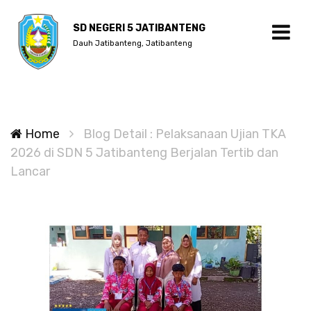
SD NEGERI 5 JATIBANTENG
Dauh Jatibanteng, Jatibanteng
Home
Blog Detail : Pelaksanaan Ujian TKA
2026 di SDN 5 Jatibanteng Berjalan Tertib dan
Lancar